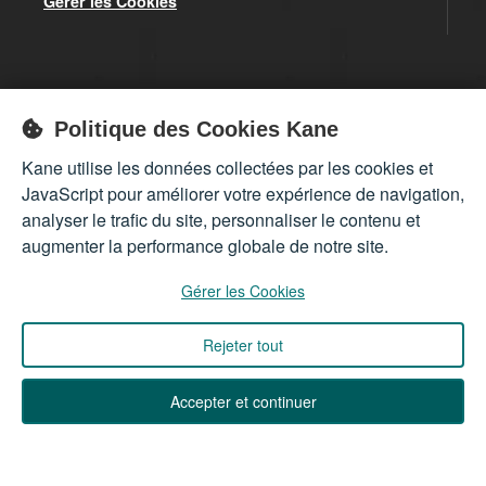
Gérer les Cookies
Inscrivez-vous à notre newsletter pour obtenir toutes nos
Politique des Cookies Kane
infos sur nos produits et nos offres exceptionnelles.
Kane utilise les données collectées par les cookies et
S'inscrire
JavaScript pour améliorer votre expérience de navigation,
analyser le trafic du site, personnaliser le contenu et
augmenter la performance globale de notre site.
Gérer les Cookies
Rejeter tout
Accepter et continuer
Back to Top ↑