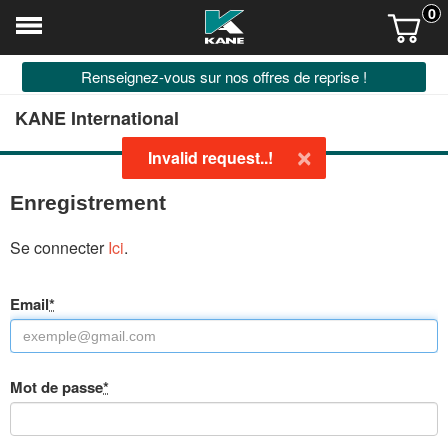
0
Renseignez-vous sur nos offres de reprise !
KANE International
×
Invalid request..!
Enregistrement
Se connecter
Ici
.
Email
*
Mot de passe
*