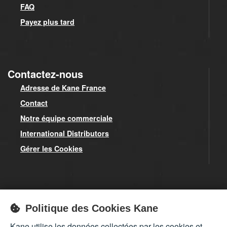
FAQ
Payez plus tard
Contactez-nous
Adresse de Kane France
Contact
Notre équipe commerciale
International Distributors
Gérer les Cookies
Inscrivez-vous à notre newsletter pour obtenir toutes nos
Politique des Cookies Kane
infos sur nos produits et nos offres exceptionnelles.
Kane utilise les données collectées par les cookies et